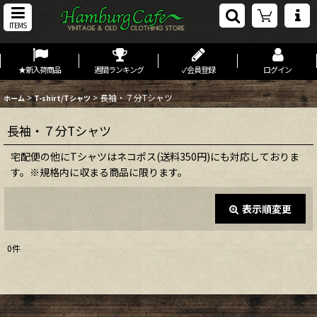
ITEMS
★新入荷商品
週間ランキング
✓会員登録
ログイン
>
>
長袖・７分Tシャツ
ホーム
T-shirt/Tシャツ
長袖・７分Tシャツ
宅配便の他にTシャツはネコポス(送料350円)にも対応しておりま
す。※規格内に収まる商品に限ります。
表示順変更
閉じる
0
件
表示数
:
在庫あり