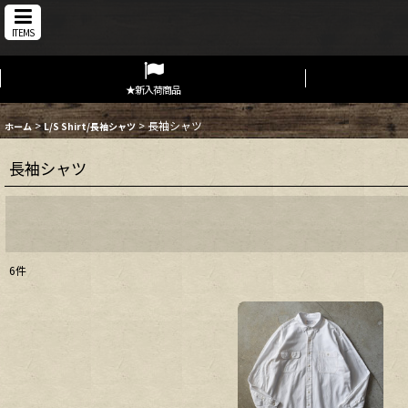
ITEMS
★新入荷商品
>
>
長袖シャツ
ホーム
L/S Shirt/長袖シャツ
長袖シャツ
6
件
表示数
:
在庫あり
並び順
: