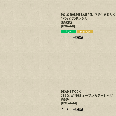
絞り込む
POLO RALPH LAUREN マチ付き
"バックステンシル"
表記2XB
[
E26-4-6
]
11,880
円
(税込)
DEAD STOCK！
1960s WINGS オープンカラーシャツ
表記M
[
E23-4-44
]
21,780
円
(税込)