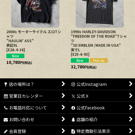
並び順
:
絞り込む
2000s モーターサイクル エロTシ
1990s HARLEY-DAVIDSON
ャツ
"FREEDOM OF THE ROAD"Tシャ
"HAULIN' ASS"
ツ
表記XL
"3D EMBLEM /MADE IN USA"
[
E26-4-16
]
実寸L
[
E25-6-93
]
10,780
円
(税込)
32,780
円
(税込)
店の場所は？
公式Instagram
営業日カレンダー
公式Ｘ
お電話対応について
公式Facebook
お問い合わせ
店舗の紹介
会員登録
特定商取引法表示