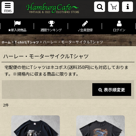
ITEMS
★新入荷商品
週間ランキング
✓会員登録
ログイン
>
>
ハーレー・モーターサイクルTシャツ
ホーム
T-shirt/Tシャツ
ハーレー・モーターサイクルTシャツ
宅配便の他にTシャツはネコポス(送料350円)にも対応しておりま
す。※規格内に収まる商品に限ります。
表示順変更
閉じる
2
件
表示数
:
在庫あり