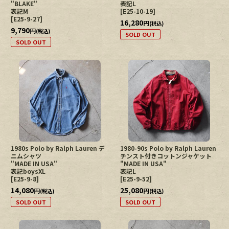
"BLAKE"
表記L
表記M
[
E25-10-19
]
[
E25-9-27
]
16,280
円
(税込)
9,790
円
(税込)
SOLD OUT
SOLD OUT
1980s Polo by Ralph Lauren デ
1980-90s Polo by Ralph Lauren
ニムシャツ
チンスト付きコットンジャケット
"MADE IN USA"
"MADE IN USA"
表記boysXL
表記L
[
E25-9-8
]
[
E25-9-52
]
14,080
25,080
円
円
(税込)
(税込)
SOLD OUT
SOLD OUT