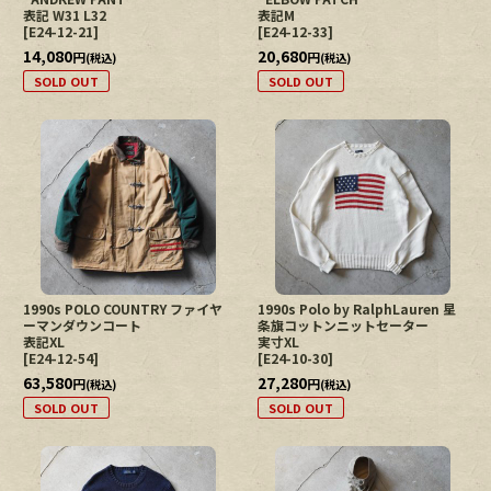
表記 W31 L32
表記M
[
E24-12-21
]
[
E24-12-33
]
14,080
20,680
円
円
(税込)
(税込)
SOLD OUT
SOLD OUT
1990s POLO COUNTRY ファイヤ
1990s Polo by RalphLauren 星
ーマンダウンコート
条旗コットンニットセーター
表記XL
実寸XL
[
E24-12-54
]
[
E24-10-30
]
63,580
27,280
円
円
(税込)
(税込)
SOLD OUT
SOLD OUT