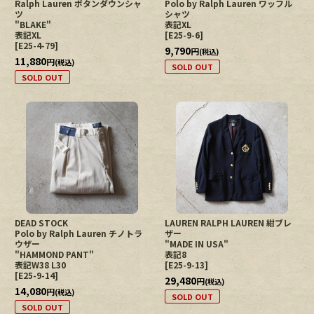
Ralph Lauren ボタンダウンシャ
Polo by Ralph Lauren ワッフル
ツ
シャツ
"BLAKE"
表記XL
表記XL
[
E25-9-6
]
[
E25-4-79
]
9,790
円
(税込)
11,880
円
(税込)
SOLD OUT
SOLD OUT
DEAD STOCK
LAUREN RALPH LAUREN 紺ブレ
Polo by Ralph Lauren チノトラ
ザー
ウザー
"MADE IN USA"
"HAMMOND PANT"
表記8
表記W38 L30
[
E25-9-13
]
[
E25-9-14
]
29,480
円
(税込)
14,080
円
(税込)
SOLD OUT
SOLD OUT