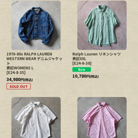
1970-80s RALPH LAUREN
Ralph Lauren リネンシャツ
WESTERN WEAR デニムジャケッ
表記XXL
ト
[
E24-6-30
]
表記WOMENS L
[
E24-8-35
]
10,780
円
(税込)
34,980
円
(税込)
SOLD OUT