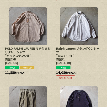
POLO RALPH LAUREN マチ付きミ
Ralph Lauren ボタンダウンシャ
リタリーシャツ
ツ
"バックステンシル"
"BIG SHIRT"
表記2XB
表記XL
[
E26-4-6
]
[
E26-3-10
]
11,880
14,080
円
円
(税込)
(税込)
SOLD OUT