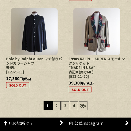
Polo by RalphLauren マチ付きバ
1990s RALPH LAUREN スモーキン
ンドカラーシャツ
グジャケット
表記L
"MADE IN USA"
[
E23-9-11
]
表記8 (実寸ML)
[
E23-11-20
]
17,380
円
(税込)
39,380
円
(税込)
SOLD OUT
SOLD OUT
1
2
3
4
次
»
店の場所は？
公式Instagram