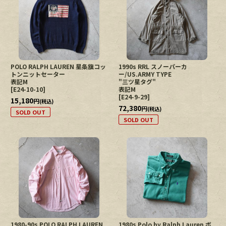
POLO RALPH LAUREN 星条旗コッ
1990s RRL スノーパーカ
トンニットセーター
ー/US.ARMY TYPE
表記M
"三ツ星タグ"
[
E24-10-10
]
表記M
[
E24-9-29
]
15,180
円
(税込)
72,380
円
(税込)
SOLD OUT
SOLD OUT
1980-90s POLO RALPH LAUREN
1980s Polo by Ralph Lauren ボ