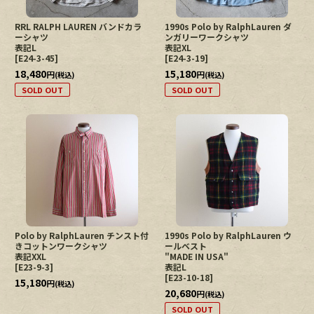
RRL RALPH LAUREN バンドカラ
1990s Polo by RalphLauren ダ
ーシャツ
ンガリーワークシャツ
表記L
表記XL
[
E24-3-45
]
[
E24-3-19
]
18,480
15,180
円
円
(税込)
(税込)
SOLD OUT
SOLD OUT
Polo by RalphLauren チンスト付
1990s Polo by RalphLauren ウ
きコットンワークシャツ
ールベスト
表記XXL
"MADE IN USA"
[
E23-9-3
]
表記L
[
E23-10-18
]
15,180
円
(税込)
20,680
円
(税込)
SOLD OUT