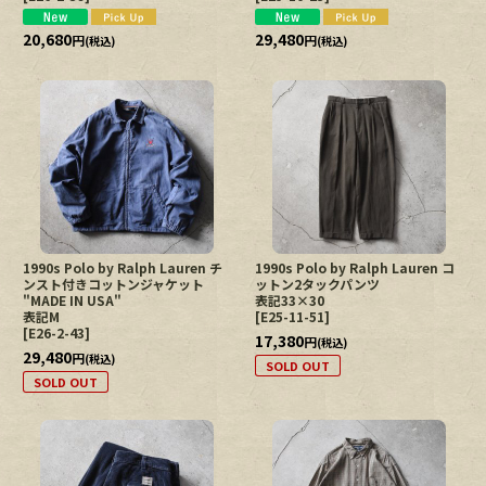
20,680
29,480
円
円
(税込)
(税込)
1990s Polo by Ralph Lauren チ
1990s Polo by Ralph Lauren コ
ンスト付きコットンジャケット
ットン2タックパンツ
"MADE IN USA"
表記33×30
表記M
[
E25-11-51
]
[
E26-2-43
]
17,380
円
(税込)
29,480
円
(税込)
SOLD OUT
SOLD OUT