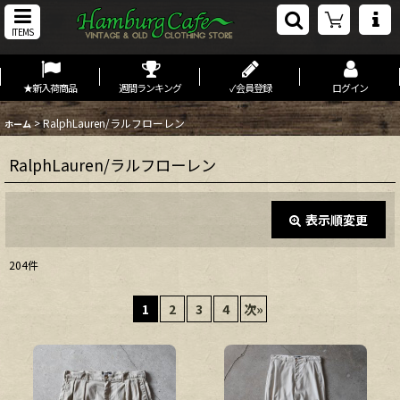
ITEMS
★新入荷商品
週間ランキング
✓会員登録
ログイン
>
RalphLauren/ラルフローレン
ホーム
RalphLauren/ラルフローレン
表示順変更
閉じる
204
件
表示数
:
1
2
3
4
次
»
在庫あり
並び順
: