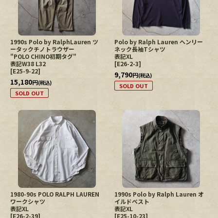
1990s Polo by RalphLauren ツ
Polo by Ralph Lauren ヘンリー
ータックチノトラウザー
ネック長袖Tシャツ
"POLO CHINO初期タグ"
表記XL
表記W38 L32
[
E26-2-3
]
[
E25-9-22
]
9,790
円
(税込)
15,180
円
(税込)
SOLD OUT
SOLD OUT
1980-90s POLO RALPH LAUREN
1990s Polo by Ralph Lauren オ
ワークシャツ
イルドベスト
表記XL
表記XL
[
E26-2-39
]
[
E25-10-23
]