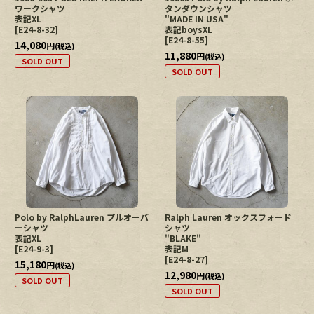
ワークシャツ
タンダウンシャツ
表記XL
"MADE IN USA"
[
E24-8-32
]
表記boysXL
[
E24-8-55
]
14,080
円
(税込)
11,880
円
(税込)
SOLD OUT
SOLD OUT
Polo by RalphLauren プルオーバ
Ralph Lauren オックスフォード
ーシャツ
シャツ
表記XL
"BLAKE"
[
E24-9-3
]
表記M
[
E24-8-27
]
15,180
円
(税込)
12,980
円
(税込)
SOLD OUT
SOLD OUT