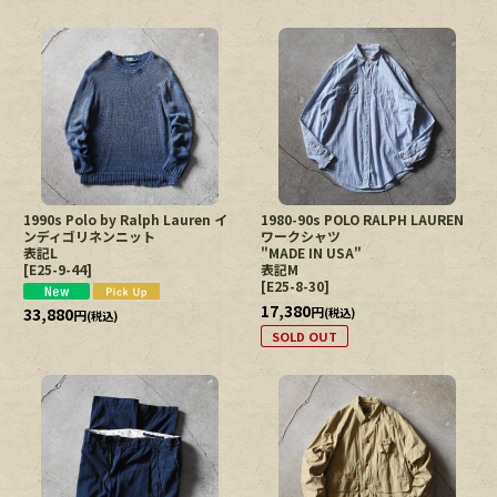
1990s Polo by Ralph Lauren イ
1980-90s POLO RALPH LAUREN
ンディゴリネンニット
ワークシャツ
表記L
"MADE IN USA"
[
E25-9-44
]
表記M
[
E25-8-30
]
17,380
円
33,880
(税込)
円
(税込)
SOLD OUT