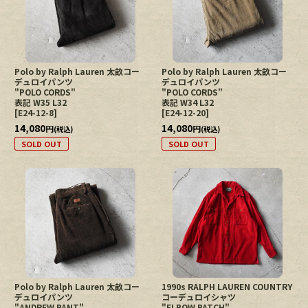
Polo by Ralph Lauren 太畝コー
Polo by Ralph Lauren 太畝コー
デュロイパンツ
デュロイパンツ
"POLO CORDS"
"POLO CORDS"
表記 W35 L32
表記 W34 L32
[
E24-12-8
]
[
E24-12-20
]
14,080
14,080
円
円
(税込)
(税込)
SOLD OUT
SOLD OUT
Polo by Ralph Lauren 太畝コー
1990s RALPH LAUREN COUNTRY
デュロイパンツ
コーデュロイシャツ
"ANDREW PANT"
"ELBOW PATCH"