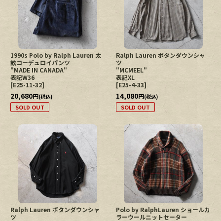
1990s Polo by Ralph Lauren 太
Ralph Lauren ボタンダウンシャ
畝コーデュロイパンツ
ツ
"MADE IN CANADA"
"MCMEEL"
表記W36
表記XL
[
E25-11-32
]
[
E25-4-33
]
20,680
14,080
円
円
(税込)
(税込)
SOLD OUT
SOLD OUT
Ralph Lauren ボタンダウンシャ
Polo by RalphLauren ショールカ
ツ
ラーウールニットセーター