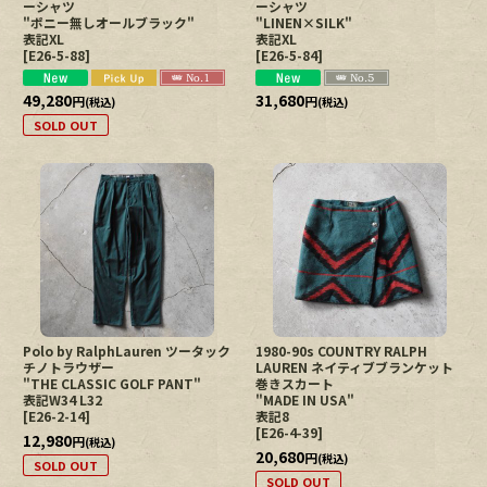
ーシャツ
ーシャツ
"ポニー無しオールブラック"
"LINEN×SILK"
表記XL
表記XL
[
E26-5-88
]
[
E26-5-84
]
49,280
31,680
円
円
(税込)
(税込)
SOLD OUT
Polo by RalphLauren ツータック
1980-90s COUNTRY RALPH
チノトラウザー
LAUREN ネイティブブランケット
"THE CLASSIC GOLF PANT"
巻きスカート
表記W34 L32
"MADE IN USA"
[
E26-2-14
]
表記8
[
E26-4-39
]
12,980
円
(税込)
20,680
円
(税込)
SOLD OUT
SOLD OUT