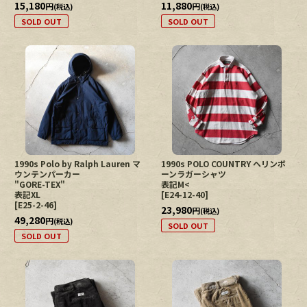
15,180
11,880
円
円
(税込)
(税込)
SOLD OUT
SOLD OUT
1990s Polo by Ralph Lauren マ
1990s POLO COUNTRY ヘリンボ
ウンテンパーカー
ーンラガーシャツ
"GORE-TEX"
表記M<
表記XL
[
E24-12-40
]
[
E25-2-46
]
23,980
円
(税込)
49,280
円
(税込)
SOLD OUT
SOLD OUT