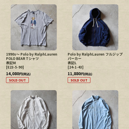
1990s〜 Polo by RalphLauren
Polo by RalphLauren フルジップ
POLO BEAR Tシャツ
パーカー
表記M
表記L
[
E23-5-90
]
[
24-1-43
]
14,080
11,880
円
円
(税込)
(税込)
SOLD OUT
SOLD OUT