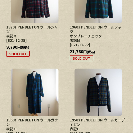
1970s PENDLETON ウールシャ
1960s PENDLETON ウールシャ
ツ
ツ
表記M
オンブレーチェック
[
E21-12-25
]
表記M
[
E21-12-72
]
9,790
円
(税込)
21,780
円
(税込)
SOLD OUT
SOLD OUT
1960s PENDLETON ウールガウ
1950s PENDLETON ウールカーデ
ン
ィガン
表記XL
表記L