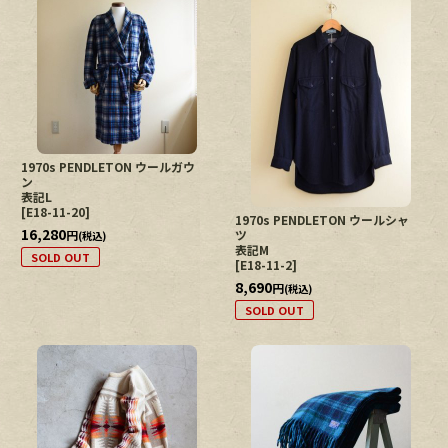
1970s PENDLETON ウールガウ
ン
表記L
[
E18-11-20
]
1970s PENDLETON ウールシャ
16,280
円
ツ
(税込)
表記M
SOLD OUT
[
E18-11-2
]
8,690
円
(税込)
SOLD OUT