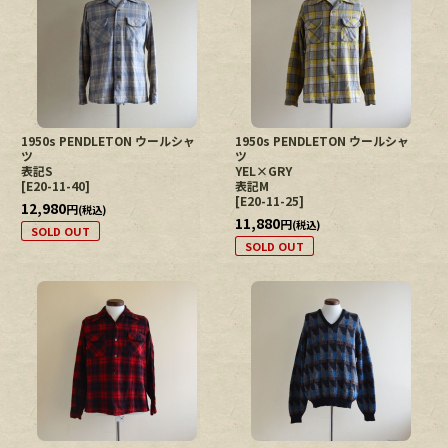
1950s PENDLETON ウールシャ
1950s PENDLETON ウールシャ
ツ
ツ
表記S
YEL×GRY
[
E20-11-40
]
表記M
[
E20-11-25
]
12,980
円
(税込)
11,880
円
(税込)
SOLD OUT
SOLD OUT