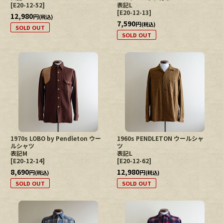
[
E20-12-52
]
表記L
[
E20-12-13
]
12,980
円
(税込)
7,590
円
(税込)
SOLD OUT
SOLD OUT
1970s LOBO by Pendleton ウー
1960s PENDLETON ウールシャ
ルシャツ
ツ
表記M
表記L
[
E20-12-14
]
[
E20-12-62
]
8,690
12,980
円
円
(税込)
(税込)
SOLD OUT
SOLD OUT