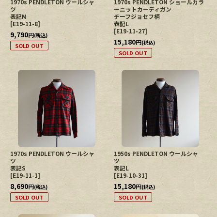
1970s PENDLETON ウールシャ
1970s PENDLETON ショールカラ
ツ
ーニットカーディガン
表記M
チーフジョセフ柄
[
E19-11-8
]
表記L
[
E19-11-27
]
9,790
円
(税込)
15,180
円
(税込)
SOLD OUT
SOLD OUT
1970s PENDLETON ウールシャ
1950s PENDLETON ウールシャ
ツ
ツ
表記S
表記L
[
E19-11-1
]
[
E19-10-31
]
8,690
15,180
円
円
(税込)
(税込)
SOLD OUT
SOLD OUT