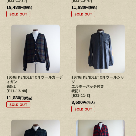
[
E21-11-37
]
[
E21-12-47
]
18,480
11,880
円
円
(税込)
(税込)
SOLD OUT
SOLD OUT
1950s PENDLETON ウールカーデ
1970s PENDLETON ウールシャ
ィガン
ツ
表記L
エルボーパッチ付き
[
E21-12-48
]
表記L
[
E21-11-8
]
11,880
円
(税込)
8,690
円
(税込)
SOLD OUT
SOLD OUT