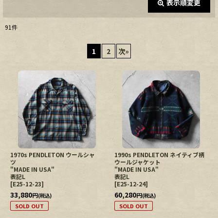
表示順変更
閉じる
91
件
表示数
:
1
2
次
»
在庫あり
並び順
:
絞り込む
1970s PENDLETON ウールシャ
1990s PENDLETON ネイティブ柄
ツ
ウールジャケット
"MADE IN USA"
"MADE IN USA"
表記L
表記L
[
E25-12-23
]
[
E25-12-24
]
33,880
60,280
円
円
(税込)
(税込)
SOLD OUT
SOLD OUT