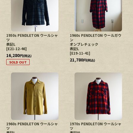
1950s PENDLETON ウールシャ
1960s PENDLETON ウールガウ
ツ
ン
表記L
オンブレチェック
[
E21-12-46
]
表記L
[
E19-11-41
]
16,280
円
(税込)
21,780
円
(税込)
SOLD OUT
1960s PENDLETON ウールシャ
1970s PENDLETON ウールシャ
ツ
ツ
表記L
表記XL