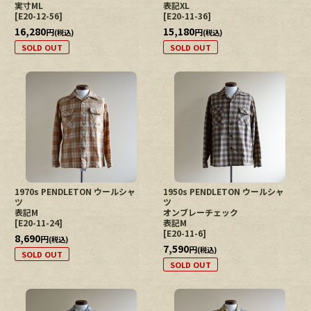
実寸ML
表記XL
[
E20-12-56
]
[
E20-11-36
]
16,280
15,180
円
円
(税込)
(税込)
SOLD OUT
SOLD OUT
1970s PENDLETON ウールシャ
1950s PENDLETON ウールシャ
ツ
ツ
表記M
オンブレーチェック
[
E20-11-24
]
表記M
[
E20-11-6
]
8,690
円
(税込)
7,590
円
(税込)
SOLD OUT
SOLD OUT