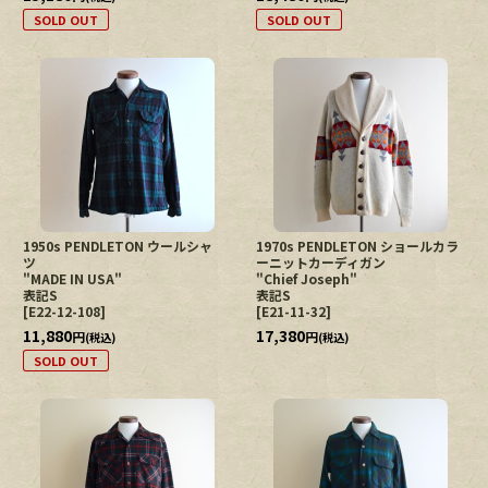
SOLD OUT
SOLD OUT
1950s PENDLETON ウールシャ
1970s PENDLETON ショールカラ
ツ
ーニットカーディガン
"MADE IN USA"
"Chief Joseph"
表記S
表記S
[
E22-12-108
]
[
E21-11-32
]
11,880
17,380
円
円
(税込)
(税込)
SOLD OUT