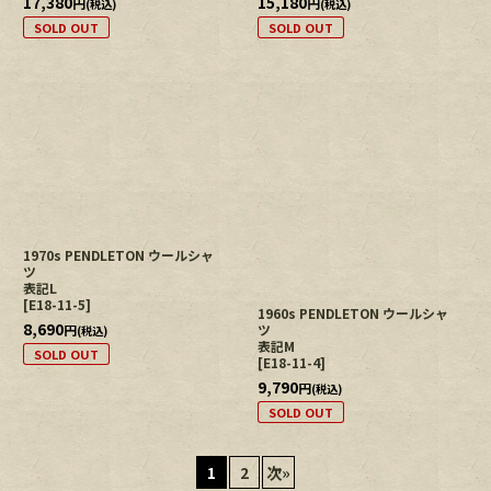
17,380
15,180
円
円
(税込)
(税込)
SOLD OUT
SOLD OUT
1970s PENDLETON ウールシャ
ツ
表記L
[
E18-11-5
]
1960s PENDLETON ウールシャ
8,690
円
ツ
(税込)
表記M
SOLD OUT
[
E18-11-4
]
9,790
円
(税込)
SOLD OUT
1
2
次
»