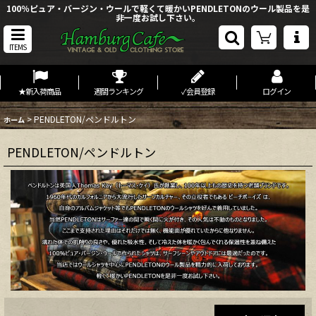
100％ピュア・バージン・ウールで軽くて暖かいPENDLETONのウール製品を是
非一度お試し下さい。
ITEMS
★新入荷商品
週間ランキング
✓会員登録
ログイン
>
PENDLETON/ペンドルトン
ホーム
PENDLETON/ペンドルトン