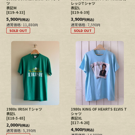
ツ
レッジTシャツ
表記M
表記L
[
E19-4-33
]
[
E19-6-39
]
5,900
3,900
円
円
(税込)
(税込)
通常価格
:
11,880
通常価格
:
7,590
円
円
SOLD OUT
SOLD OUT
1980s IRISH Tシャツ
1980s KING OF HEARTS ELVIS T
表記L
シャツ
[
E18-5-65
]
表記XL
[
E17-4-20
]
2,000
円
(税込)
4,900
円
(税込)
通常価格
:
5,390
円
通常価格
:
14,080