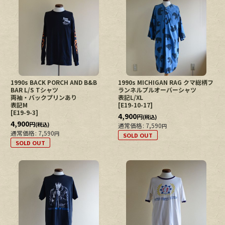
1990s BACK PORCH AND B&B
1990s MICHIGAN RAG クマ総柄フ
BAR L/S Tシャツ
ランネルプルオーバーシャツ
両袖・バックプリンあり
表記L/XL
表記M
[
E19-10-17
]
[
E19-9-3
]
4,900
円
(税込)
4,900
円
(税込)
通常価格
:
7,590
円
通常価格
:
7,590
円
SOLD OUT
SOLD OUT