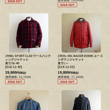
円
SOLD OUT
SOLD OUT
1940s SPORTCLAD ウールハンテ
1950s-60s BAUER DOWN ユーコ
ィングジャケット
ンダウンジャケット
実寸38-40
実寸L〜
[
E18-12-45
]
[
E19-12-55
]
29,800
19,800
円
円
(税込)
(税込)
通常価格
:
54,780
通常価格
:
27,280
円
円
SOLD OUT
SOLD OUT