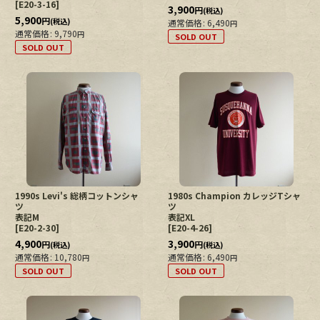
[
E20-3-16
]
3,900
円
(税込)
5,900
円
(税込)
通常価格
:
6,490
円
通常価格
:
9,790
円
SOLD OUT
SOLD OUT
1990s Levi's 総柄コットンシャ
1980s Champion カレッジTシャ
ツ
ツ
表記M
表記XL
[
E20-2-30
]
[
E20-4-26
]
4,900
3,900
円
円
(税込)
(税込)
通常価格
:
10,780
通常価格
:
6,490
円
円
SOLD OUT
SOLD OUT