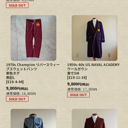
SOLD OUT
1970s Champion リバースウィー
1950s-60s US.NAVAL ACADEMY
ブスウェットパンツ
ウールガウン
単色タグ
実寸SM
表記L
[
E19-11-36
]
[
E19-4-44
]
9,800
円
(税込)
9,800
円
(税込)
通常価格
:
17,380
円
通常価格
:
18,480
円
SOLD OUT
SOLD OUT