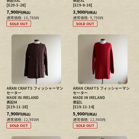
表記XXL
表記XL
[
E20-3-28
]
[
E19-8-16
]
7,900
3,900
円
円
(税込)
(税込)
通常価格
:
10,780
通常価格
:
9,790
円
円
SOLD OUT
SOLD OUT
ARAN CRAFTS フィッシャーマン
ARAN CRAFTS フィッシャーマン
セーター
セーター
MADE IN IRELAND
MADE IN IRELAND
表記M
表記L
[
E19-11-28
]
[
E19-11-14
]
7,900
5,900
円
円
(税込)
(税込)
通常価格
:
12,980
通常価格
:
12,980
円
円
SOLD OUT
SOLD OUT