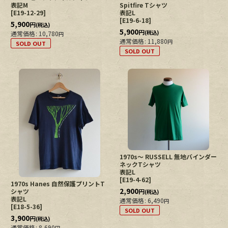
表記M
Spitfire Tシャツ
[
E19-12-29
]
表記L
[
E19-6-18
]
5,900
円
(税込)
5,900
円
(税込)
通常価格
:
10,780
円
通常価格
:
11,880
円
SOLD OUT
SOLD OUT
1970s〜 RUSSELL 無地バインダー
ネックTシャツ
表記L
[
E19-4-62
]
1970s Hanes 自然保護プリントT
2,900
シャツ
円
(税込)
表記L
通常価格
:
6,490
円
[
E18-5-36
]
SOLD OUT
3,900
円
(税込)
通常価格
:
8,690
円