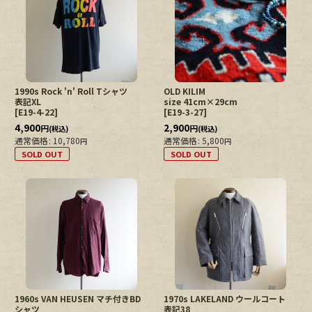
1990s Rock 'n' Roll Tシャツ
OLD KILIM
表記XL
size 41cm×29cm
[
E19-4-22
]
[
E19-3-27
]
4,900
2,900
円
円
(税込)
(税込)
通常価格
:
10,780
通常価格
:
5,800
円
円
SOLD OUT
SOLD OUT
1960s VAN HEUSEN マチ付きBD
1970s LAKELAND ウールコート
シャツ
表記38