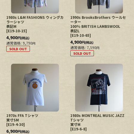
1980s L&M FASHIONS ウィングカ
1990s BrooksBrothers ウールセ
ラーシャツ
ーター
表記M
100% BRITISH LAMBSWOOL
[
E19-10-15
]
表記L
[
E19-10-65
]
4,900
円
(税込)
4,900
円
(税込)
通常価格
:
9,790
円
通常価格
:
7,590
円
SOLD OUT
SOLD OUT
1970s FFA Tシャツ
1980s MONTREAL MUSIC JAZZ
実寸SM
Tシャツ
[
E19-4-30
]
実寸M
[
E19-6-8
]
6,900
円
(税込)