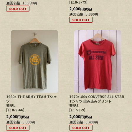
[
E18-5-79
]
通常価格
:
10,780
円
2,000
SOLD OUT
円
(税込)
通常価格
:
5,390
円
SOLD OUT
1980s THE ARMY TEAM Tシャ
1970s-80s CONVERSE ALL STAR
ツ
Tシャツ 染み込みプリント
表記L
表記S
[
E18-5-66
]
[
E17-5-9
]
2,000
2,000
円
円
(税込)
(税込)
通常価格
:
5,390
通常価格
:
6,490
円
円
SOLD OUT
SOLD OUT