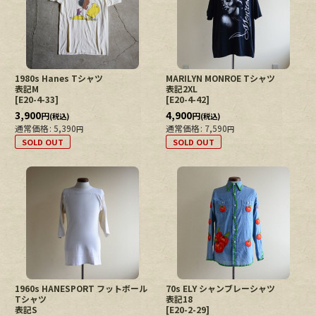
絞り込む
1980s Hanes Tシャツ
MARILYN MONROE Tシャツ
表記M
表記2XL
[
E20-4-33
]
[
E20-4-42
]
3,900
4,900
円
円
(税込)
(税込)
通常価格
:
5,390
通常価格
:
7,590
円
円
SOLD OUT
SOLD OUT
1960s HANESPORT フットボール
70s ELY シャンブレーシャツ
Tシャツ
表記18
表記S
[
E20-2-29
]