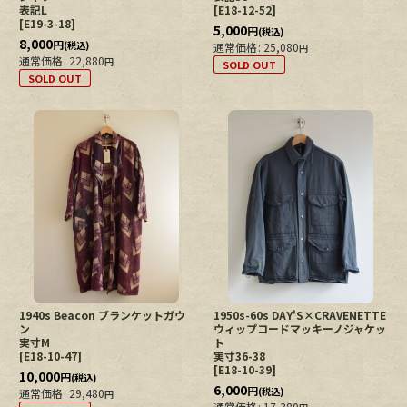
表記L
[
E18-12-52
]
[
E19-3-18
]
5,000
円
(税込)
8,000
円
(税込)
通常価格
:
25,080
円
通常価格
:
22,880
円
SOLD OUT
SOLD OUT
1940s Beacon ブランケットガウ
1950s-60s DAY'S×CRAVENETTE
ン
ウィップコードマッキーノジャケッ
実寸M
ト
[
E18-10-47
]
実寸36-38
[
E18-10-39
]
10,000
円
(税込)
6,000
円
(税込)
通常価格
:
29,480
円
通常価格
:
17,380