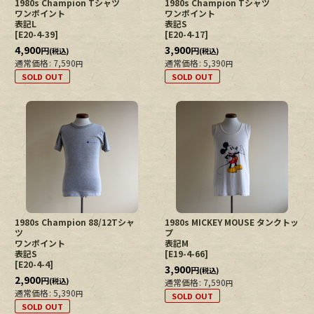
1980s Champion Tシャツ
1980s Champion Tシャツ
ワンポイント
ワンポイント
表記L
表記S
[
E20-4-39
]
[
E20-4-17
]
4,900
3,900
円
円
(税込)
(税込)
通常価格
:
7,590
通常価格
:
5,390
円
円
SOLD OUT
SOLD OUT
1980s Champion 88/12Tシャ
1980s MICKEY MOUSE タンクトッ
ツ
プ
ワンポイント
表記M
表記S
[
E19-4-66
]
[
E20-4-4
]
3,900
円
(税込)
2,900
円
(税込)
通常価格
:
7,590
円
通常価格
:
5,390
円
SOLD OUT
SOLD OUT