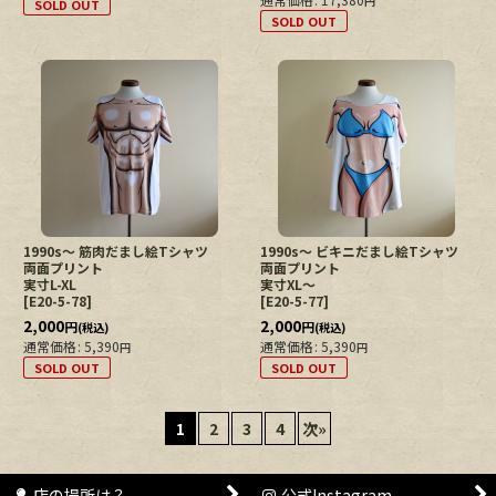
円
SOLD OUT
SOLD OUT
1990s〜 筋肉だまし絵Tシャツ
1990s〜 ビキニだまし絵Tシャツ
両面プリント
両面プリント
実寸L-XL
実寸XL〜
[
E20-5-78
]
[
E20-5-77
]
2,000
2,000
円
円
(税込)
(税込)
通常価格
:
5,390
通常価格
:
5,390
円
円
SOLD OUT
SOLD OUT
1
2
3
4
次
»
店の場所は？
公式Instagram