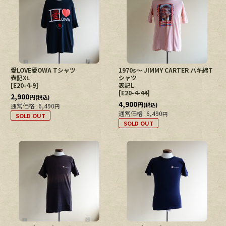
愛LOVE愛OWA Tシャツ
1970s〜 JIMMY CARTER パキ綿T
表記XL
シャツ
[
E20-4-9
]
表記L
[
E20-4-44
]
2,900
円
(税込)
4,900
円
(税込)
通常価格
:
6,490
円
通常価格
:
6,490
円
SOLD OUT
SOLD OUT