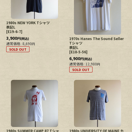
1980s NEW YORK Tシャツ
表記L
[
E19-6-7
]
3,900
円
1970s Hanes The Sound Seller
(税込)
Tシャツ
通常価格
:
8,690
円
表記L
SOLD OUT
[
E18-5-56
]
6,900
円
(税込)
通常価格
:
12,980
円
SOLD OUT
1980s SUMMER CAMP 87 Tシャ
1980s UNIVERSITY OF MAINE カ