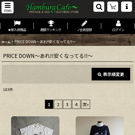
ITEMS
★新入荷商品
週間ランキング
✓会員登録
ログイン
>
PRICE DOWN〜あれ!!安くなってる!!〜
ホーム
PRICE DOWN〜あれ!!安くなってる!!〜
表示順変更
閉じる
183
件
表示数
:
1
2
3
4
次
»
在庫あり
並び順
: