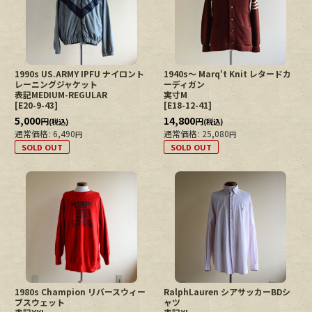
1990s US.ARMY IPFU ナイロント
1940s〜 Marq't Knit レタードカ
レーニングジャケット
ーディガン
表記MEDIUM-REGULAR
実寸M
[
E20-9-43
]
[
E18-12-41
]
5,000
14,800
円
円
(税込)
(税込)
通常価格
:
6,490
通常価格
:
25,080
円
円
SOLD OUT
SOLD OUT
1980s Champion リバースウィー
RalphLauren シアサッカーBDシ
ブスウェット
ャツ