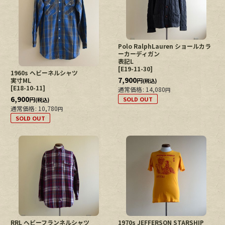
Polo RalphLauren ショールカラ
ーカーディガン
表記L
[
E19-11-30
]
1960s ヘビーネルシャツ
7,900
実寸ML
円
(税込)
[
E18-10-11
]
通常価格
:
14,080
円
6,900
円
SOLD OUT
(税込)
通常価格
:
10,780
円
SOLD OUT
RRL ヘビーフランネルシャツ
1970s JEFFERSON STARSHIP