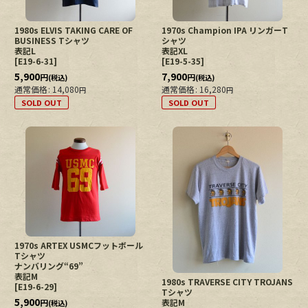
1980s ELVIS TAKING CARE OF
1970s Champion IPA リンガーT
BUSINESS Tシャツ
シャツ
表記L
表記XL
[
E19-6-31
]
[
E19-5-35
]
5,900
7,900
円
円
(税込)
(税込)
通常価格
:
14,080
通常価格
:
16,280
円
円
SOLD OUT
SOLD OUT
1970s ARTEX USMCフットボール
Tシャツ
ナンバリング“69”
表記M
1980s TRAVERSE CITY TROJANS
[
E19-6-29
]
Tシャツ
5,900
円
表記M
(税込)