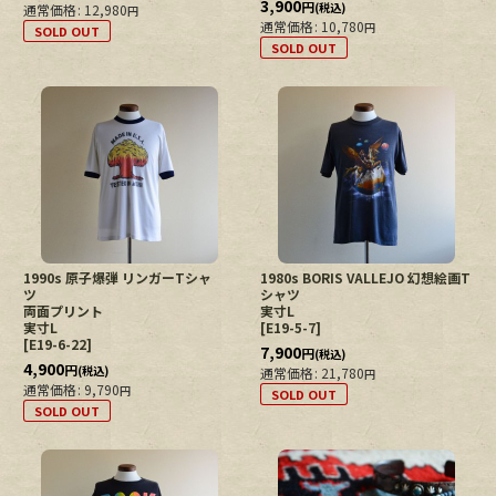
3,900
円
(税込)
通常価格
:
12,980
円
通常価格
:
10,780
円
SOLD OUT
SOLD OUT
1990s 原子爆弾 リンガーTシャ
1980s BORIS VALLEJO 幻想絵画T
ツ
シャツ
両面プリント
実寸L
実寸L
[
E19-5-7
]
[
E19-6-22
]
7,900
円
(税込)
4,900
円
(税込)
通常価格
:
21,780
円
通常価格
:
9,790
円
SOLD OUT
SOLD OUT