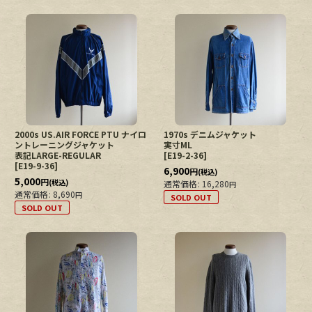
2000s US.AIR FORCE PTU ナイロ
1970s デニムジャケット
ントレーニングジャケット
実寸ML
表記LARGE-REGULAR
[
E19-2-36
]
[
E19-9-36
]
6,900
円
(税込)
5,000
円
(税込)
通常価格
:
16,280
円
通常価格
:
8,690
円
SOLD OUT
SOLD OUT