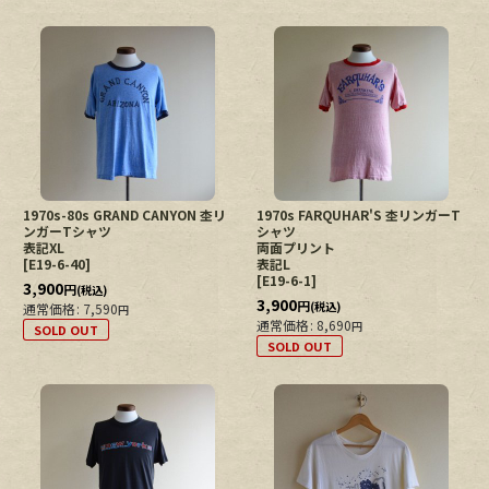
1970s-80s GRAND CANYON 杢リ
1970s FARQUHAR'S 杢リンガーT
ンガーTシャツ
シャツ
表記XL
両面プリント
[
E19-6-40
]
表記L
[
E19-6-1
]
3,900
円
(税込)
3,900
円
(税込)
通常価格
:
7,590
円
通常価格
:
8,690
円
SOLD OUT
SOLD OUT