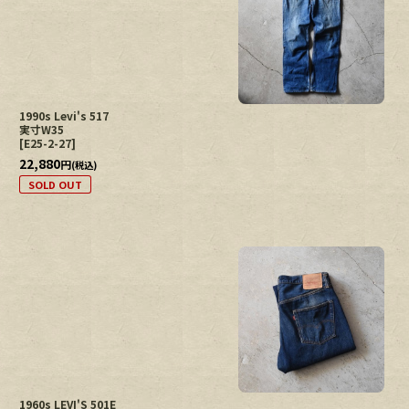
1990s Levi's 517
実寸W35
[
E25-2-27
]
22,880
円
(税込)
SOLD OUT
1960s LEVI'S 501E