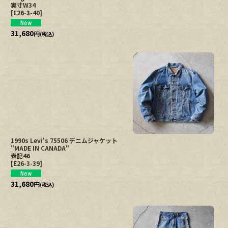
実寸W34
[
E26-3-40
]
31,680
円
(税込)
1990s Levi's 75506 デニムジャケット
"MADE IN CANADA"
表記46
[
E26-3-39
]
31,680
円
(税込)