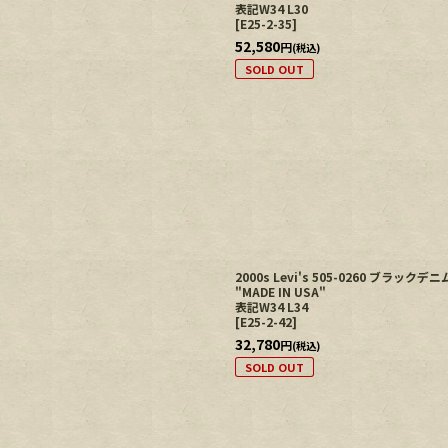
表記W34 L30
[
E25-2-35
]
52,580
円
(税込)
SOLD OUT
2000s Levi's 505-0260 ブラック
"MADE IN USA"
表記W34 L34
[
E25-2-42
]
32,780
円
(税込)
SOLD OUT