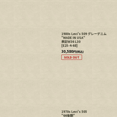
1980s Levi's 509 グレーデニム
"MADE IN USA"
表記W36 L30
[
E25-4-68
]
30,580
円
(税込)
SOLD OUT
1970s Levi's 505
"66後期"