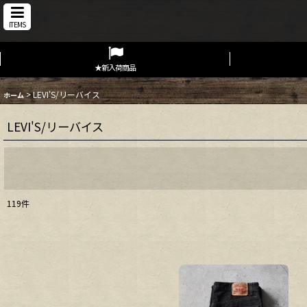
ITEMS
★新入荷商品
>
LEVI'S/リーバイス
ホーム
LEVI'S/リーバイス
119
件
表示数
:
在庫あり
並び順
: