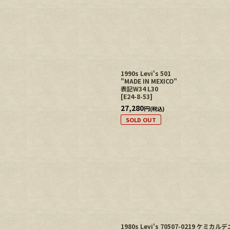
1990s Levi's 501
"MADE IN MEXICO"
表記W34 L30
[
E24-8-53
]
27,280
円
(税込)
SOLD OUT
1980s Levi's 70507-0219 ケ