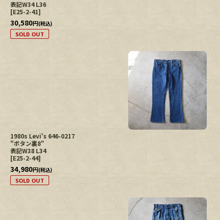
表記W34 L36
[
E25-2-41
]
30,580
円
(税込)
SOLD OUT
1980s Levi's 646-0217
"ボタン裏8"
表記W38 L34
[
E25-2-44
]
34,980
円
(税込)
SOLD OUT