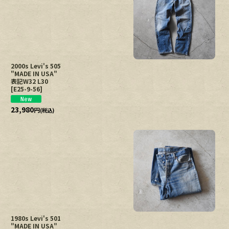
2000s Levi's 505
"MADE IN USA"
表記W32 L30
[
E25-9-56
]
23,980
円
(税込)
1980s Levi's 501
"MADE IN USA"