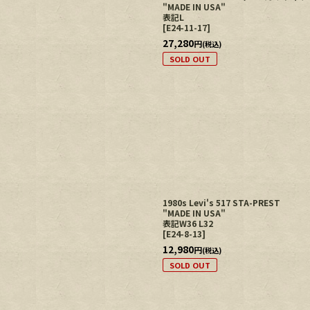
"MADE IN USA"
表記L
[
E24-11-17
]
27,280
円
(税込)
SOLD OUT
1980s Levi's 517 STA-PREST
"MADE IN USA"
表記W36 L32
[
E24-8-13
]
12,980
円
(税込)
SOLD OUT