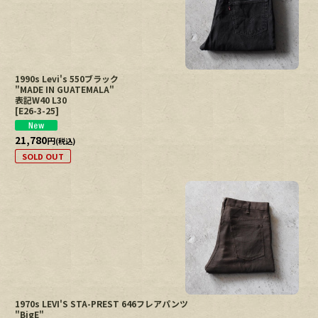
1990s Levi's 550ブラック
"MADE IN GUATEMALA"
表記W40 L30
[
E26-3-25
]
21,780
円
(税込)
SOLD OUT
1970s LEVI'S STA-PREST 646フレアパンツ
"BigE"