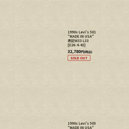
絞り込む
1990s Levi's 501
"MADE IN USA"
表記W33 L33
[
E26-4-43
]
32,780
円
(税込)
SOLD OUT
1990s Levi's 505
"MADE IN USA"