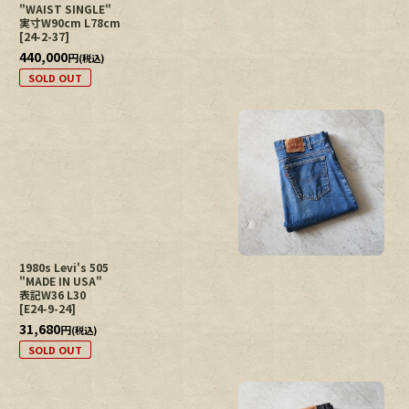
"WAIST SINGLE"
実寸W90cm L78cm
[
24-2-37
]
440,000
円
(税込)
SOLD OUT
1980s Levi's 505
"MADE IN USA"
表記W36 L30
[
E24-9-24
]
31,680
円
(税込)
SOLD OUT