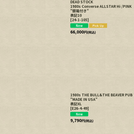
DEAD STOCK
1980s Converse ALLSTAR Hi /PIN
"銀箱付き"
表記10
[
24-1-105
]
66,000
円
(税込)
1980s THE BULL&THE BEAVER
"MADE IN USA"
表記XL
[
E26-4-49
]
9,790
円
(税込)