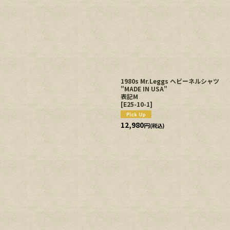
1980s Mr.Leggs ヘビーネルシャツ
"MADE IN USA"
表記M
[
E25-10-1
]
12,980
円
(税込)