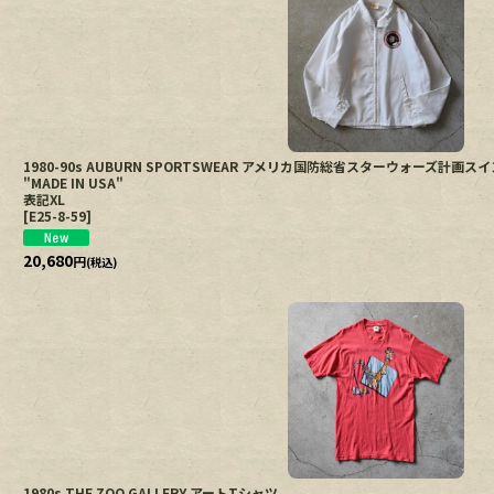
1980-90s AUBURN SPORTSWEAR アメリカ国防総省スターウォーズ計
"MADE IN USA"
表記XL
[
E25-8-59
]
20,680
円
(税込)
1980s THE ZOO GALLERY アートTシャツ