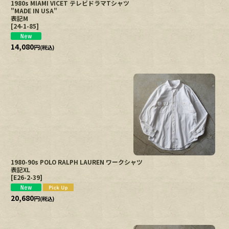
1980s MIAMI VICET テレビドラマTシャツ
"MADE IN USA"
表記M
[
24-1-85
]
14,080
円
(税込)
1980-90s POLO RALPH LAUREN ワークシャツ
表記XL
[
E26-2-39
]
20,680
円
(税込)