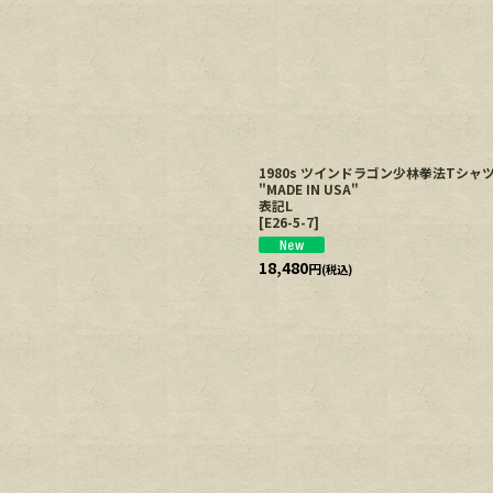
絞り込む
1980s ツインドラゴン少林拳法Tシ
"MADE IN USA"
表記L
[
E26-5-7
]
18,480
円
(税込)