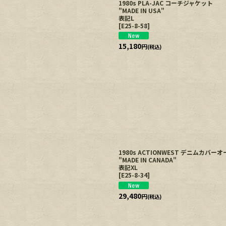
1980s PLA-JAC コーチジャケット
"MADE IN USA"
表記L
[
E25-8-58
]
15,180
円
(税込)
1980s ACTIONWEST デニムカバ
"MADE IN CANADA"
表記XL
[
E25-8-34
]
29,480
円
(税込)