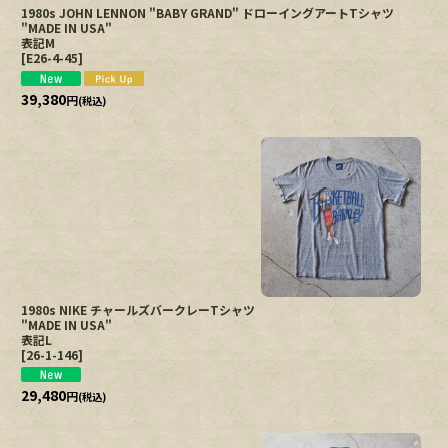
1980s JOHN LENNON "BABY GRAND" ドローイングアートTシャツ
"MADE IN USA"
表記M
[
E26-4-45
]
39,380
円
(税込)
1980s NIKE チャールズバークレーTシャツ
"MADE IN USA"
表記L
[
26-1-146
]
29,480
円
(税込)