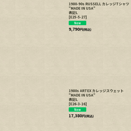
1980-90s RUSSELL カレッジTシャ
"MADE IN USA"
表記L
[
E25-5-27
]
9,790
円
(税込)
1980s ARTEX カレッジスウェット
"MADE IN USA"
表記L
[
E26-3-16
]
17,380
円
(税込)