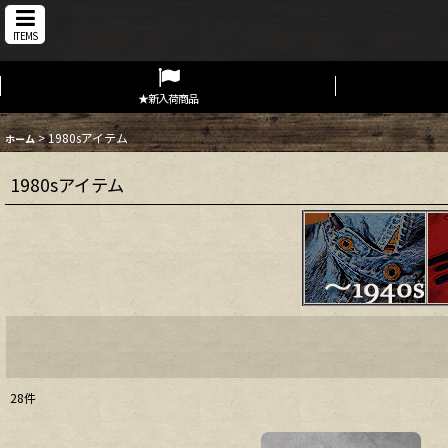
ITEMS
★新入荷商品
>
1980sアイテム
ホーム
1980sアイテム
28
件
表示数
: