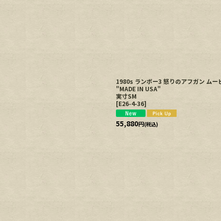
1980s ランボー3 怒りのアフガン 
"MADE IN USA"
実寸SM
[
E26-4-36
]
55,880
円
(税込)