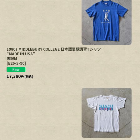
在庫あり
並び順
:
1980s MIDDLEBURY COLLEGE 日本語夏期講習Tシャツ
"MADE IN USA"
表記M
[
E26-5-90
]
17,380
円
(税込)