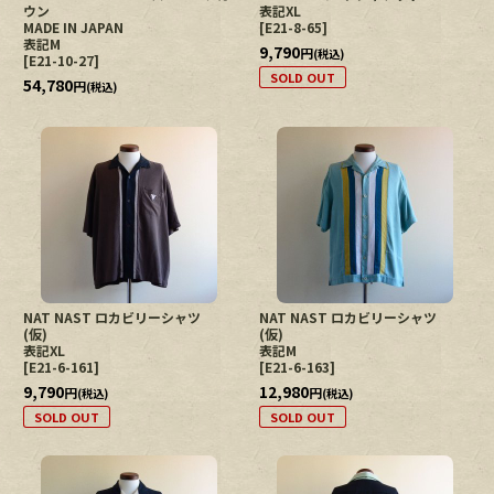
ウン
表記XL
MADE IN JAPAN
[
E21-8-65
]
表記M
9,790
円
(税込)
[
E21-10-27
]
SOLD OUT
54,780
円
(税込)
NAT NAST ロカビリーシャツ
NAT NAST ロカビリーシャツ
(仮)
(仮)
表記XL
表記M
[
E21-6-161
]
[
E21-6-163
]
9,790
12,980
円
円
(税込)
(税込)
SOLD OUT
SOLD OUT