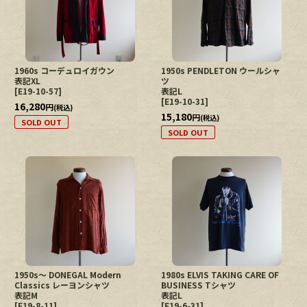
1960s コーデュロイガウン
1950s PENDLETON ウールシャ
表記XL
ツ
[
E19-10-57
]
表記L
[
E19-10-31
]
16,280
円
(税込)
15,180
円
(税込)
SOLD OUT
SOLD OUT
1950s〜 DONEGAL Modern
1980s ELVIS TAKING CARE OF
Classics レーヨンシャツ
BUSINESS Tシャツ
表記M
表記L
[
E19-8-11
]
[
E19-6-31
]