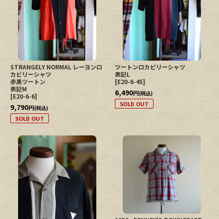
STRANGELY NORMAL レーヨンロ
ツートンロカビリーシャツ
カビリーシャツ
表記L
赤黒ツートン
[
E20-6-45
]
表記M
6,490
円
(税込)
[
E20-6-6
]
SOLD OUT
9,790
円
(税込)
SOLD OUT