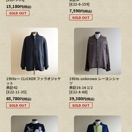
[
E22-6-159
]
15,180
円
(税込)
7,590
円
(税込)
SOLD OUT
SOLD OUT
1950s〜 CLICKER ファラオジャケ
1950s unknown レーヨンシャ
ット
ツ
表記42
表記16-16 1/2
[
E22-11-35
]
[
E22-8-68
]
65,780
39,380
円
円
(税込)
(税込)
SOLD OUT
SOLD OUT