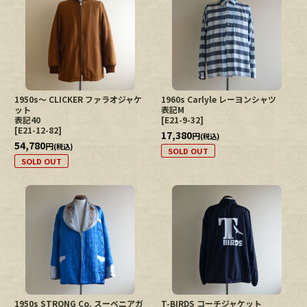
1950s〜 CLICKER ファラオジャケ
1960s Carlyle レーヨンシャツ
ット
表記M
表記40
[
E21-9-32
]
[
E21-12-82
]
17,380
円
(税込)
54,780
円
(税込)
SOLD OUT
SOLD OUT
1950s STRONG Co. スーベニアガ
T-BIRDS コーチジャケット