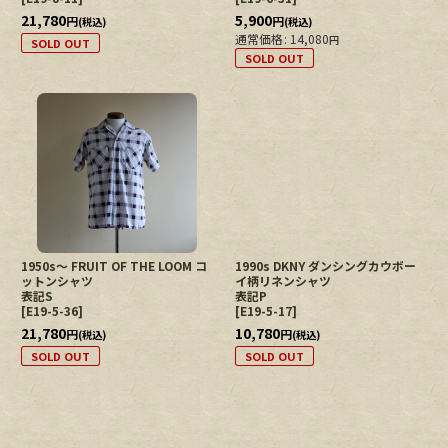
21,780
5,900
円
円
(税込)
(税込)
通常価格
:
14,080
円
SOLD OUT
SOLD OUT
1950s〜 FRUIT OF THE LOOM コ
1990s DKNY ダンシングカウボー
ットンシャツ
イ柄リネンシャツ
表記S
表記P
[
E19-5-36
]
[
E19-5-17
]
21,780
10,780
円
円
(税込)
(税込)
SOLD OUT
SOLD OUT