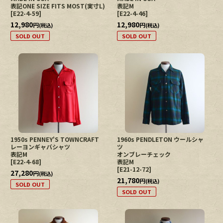
表記ONE SIZE FITS MOST(実寸L)
表記M
[
E22-4-59
]
[
E22-4-46
]
12,980
12,980
円
円
(税込)
(税込)
SOLD OUT
SOLD OUT
1950s PENNEY'S TOWNCRAFT
1960s PENDLETON ウールシャ
レーヨンギャバシャツ
ツ
表記M
オンブレーチェック
[
E22-4-68
]
表記M
[
E21-12-72
]
27,280
円
(税込)
21,780
円
(税込)
SOLD OUT
SOLD OUT