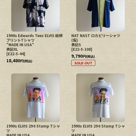
1990s Edwards Teez ELVIS 総柄
NAT NAST ロカビリーシャツ
プリントTシャツ
(仮)
"MADE IN USA"
表記S
表記XL
[
E22-5-108
]
[
E22-5-44
]
9,790
円
(税込)
18,480
円
(税込)
SOLD OUT
1990s ELVIS 29￠Stamp Tシャ
1990s ELVIS 29￠Stamp Tシャ
ツ
ツ
MADE IN USA
MADE IN USA