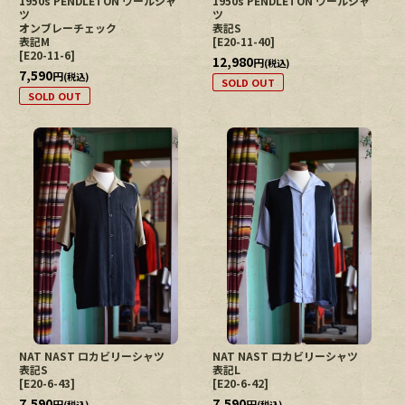
1950s PENDLETON ウールシャ
1950s PENDLETON ウールシャ
ツ
ツ
オンブレーチェック
表記S
表記M
[
E20-11-40
]
[
E20-11-6
]
12,980
円
(税込)
7,590
円
(税込)
SOLD OUT
SOLD OUT
NAT NAST ロカビリーシャツ
NAT NAST ロカビリーシャツ
表記S
表記L
[
E20-6-43
]
[
E20-6-42
]
7,590
7,590
円
円
(税込)
(税込)