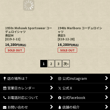
1950s Mohawk Sportswear コー
1940s Marlboro コーデュロイシ
デュロイシャツ
ャツ
表記M
表記S
[
E19-3-11
]
[
E18-12-28
]
16,280
16,280
円
円
(税込)
(税込)
SOLD OUT
SOLD OUT
1
2
3
次
»
店の場所は？
公式Instagram
営業日カレンダー
公式Ｘ
お電話対応について
公式Facebook
お問い合わせ
店舗の紹介