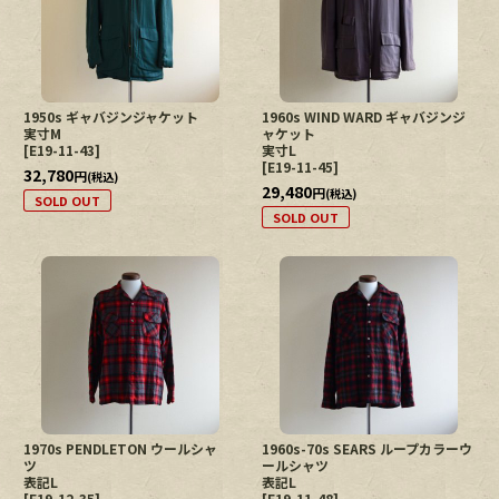
1950s ギャバジンジャケット
1960s WIND WARD ギャバジンジ
実寸M
ャケット
[
E19-11-43
]
実寸L
[
E19-11-45
]
32,780
円
(税込)
29,480
円
(税込)
SOLD OUT
SOLD OUT
1970s PENDLETON ウールシャ
1960s-70s SEARS ループカラーウ
ツ
ールシャツ
表記L
表記L
[
E19-12-35
]
[
E19-11-48
]