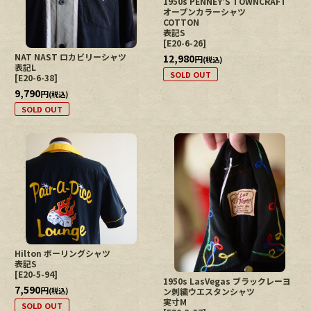
1950s PENNEY'S TOWNCRAFT
オープンカラーシャツ
COTTON
表記S
[
E20-6-26
]
NAT NAST ロカビリーシャツ
12,980
円
(税込)
表記L
SOLD OUT
[
E20-6-38
]
9,790
円
(税込)
SOLD OUT
Hilton ボーリングシャツ
表記S
[
E20-5-94
]
1950s LasVegas ブラックレーヨ
7,590
円
(税込)
ン刺繍ウエスタンシャツ
実寸M
SOLD OUT