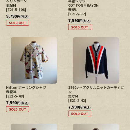
ヘリンボーン
半袖シャツ
表記M
COTTON×RAYON
[
E21-5-106
]
表記L
[
E21-5-32
]
9,790
円
(税込)
7,590
円
(税込)
SOLD OUT
SOLD OUT
Hilton ボーリングシャツ
1960s〜 アクリルニットカーディガ
表記XL
ン
[
E21-5-48
]
実寸M
[
E21-2-42
]
7,590
円
(税込)
7,590
円
(税込)
SOLD OUT
SOLD OUT