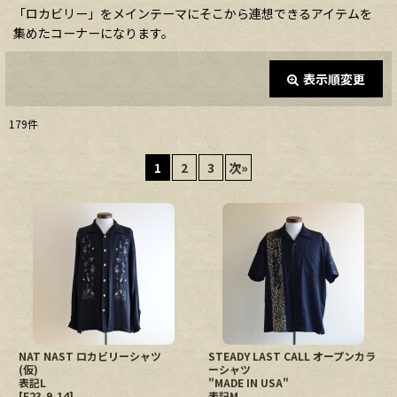
「ロカビリー」をメインテーマにそこから連想できるアイテムを
集めたコーナーになります。
表示順変更
閉じる
179
件
表示数
:
1
2
3
次
»
在庫あり
並び順
:
絞り込む
NAT NAST ロカビリーシャツ
STEADY LAST CALL オープンカラ
(仮)
ーシャツ
表記L
"MADE IN USA"
[
E23-9-14
]
表記M