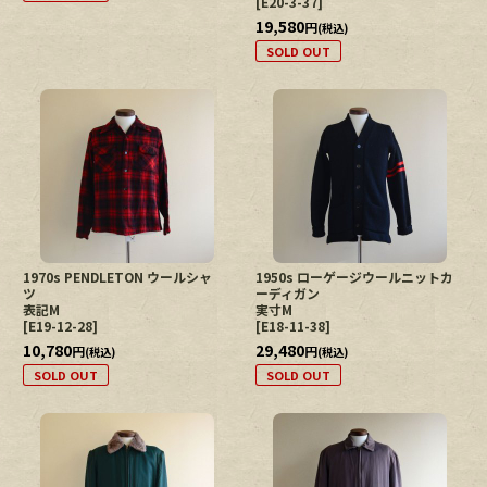
[
E20-3-37
]
19,580
円
(税込)
SOLD OUT
1970s PENDLETON ウールシャ
1950s ローゲージウールニットカ
ツ
ーディガン
表記M
実寸M
[
E19-12-28
]
[
E18-11-38
]
10,780
29,480
円
円
(税込)
(税込)
SOLD OUT
SOLD OUT