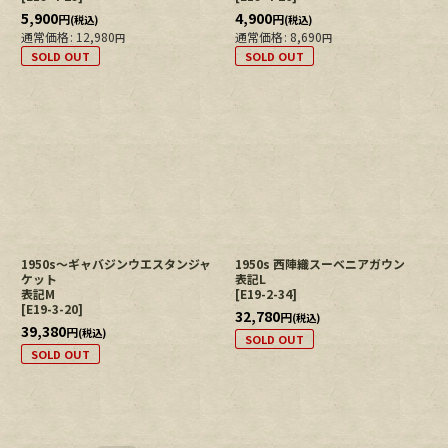
5,900
4,900
円
円
(税込)
(税込)
通常価格
:
12,980
通常価格
:
8,690
円
円
SOLD OUT
SOLD OUT
1950s〜ギャバジンウエスタンジャ
1950s 西陣織スーベニアガウン
ケット
表記L
表記M
[
E19-2-34
]
[
E19-3-20
]
32,780
円
(税込)
39,380
円
(税込)
SOLD OUT
SOLD OUT